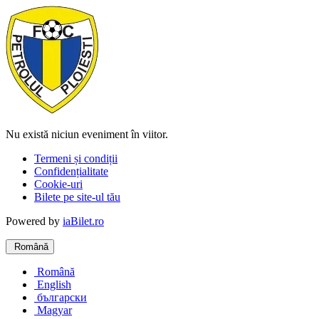
Nu există niciun eveniment în viitor.
Termeni și condiții
Confidențialitate
Cookie-uri
Bilete pe site-ul tău
Powered by
iaBilet.ro
Română
Română
English
български
Magyar